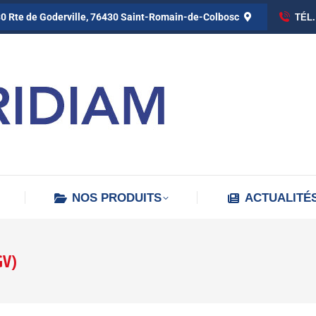
0 Rte de Goderville, 76430 Saint-Romain-de-Colbosc
TÉL.
NOS PRODUITS
ACTUALITÉ
GV)