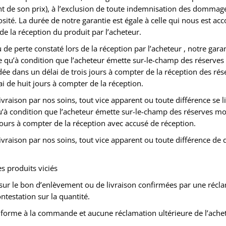
de son prix), à l’exclusion de toute indemnisation des dommages 
osité. La durée de notre garantie est égale à celle qui nous est ac
 la réception du produit par l’acheteur.
e perte constaté lors de la réception par l’acheteur , notre garant
e qu’à condition que l’acheteur émette sur-le-champ des réserves pr
dée dans un délai de trois jours à compter de la réception des rés
ai de huit jours à compter de la réception.
ison par nos soins, tout vice apparent ou toute différence se lim
qu’à condition que l’acheteur émette sur-le-champ des réserves mot
jours à compter de la réception avec accusé de réception.
raison par nos soins, tout vice apparent ou toute différence de 
s produits viciés
s sur le bon d’enlèvement ou de livraison confirmées par une récl
ntestation sur la quantité.
onforme à la commande et aucune réclamation ultérieure de l’ache