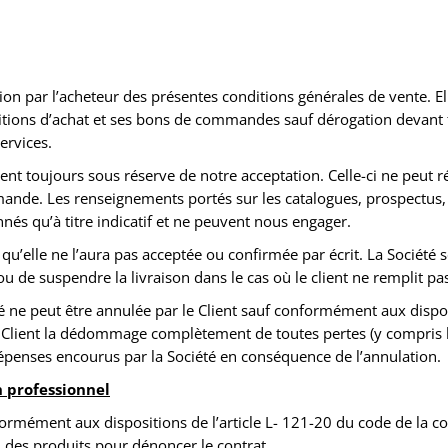
n par l’acheteur des présentes conditions générales de vente. Ell
tions d’achat et ses bons de commandes sauf dérogation devant fai
ervices.
 toujours sous réserve de notre acceptation. Celle-ci ne peut ré
nde. Les renseignements portés sur les catalogues, prospectus, 
és qu’à titre indicatif et ne peuvent nous engager.
u’elle ne l’aura pas acceptée ou confirmée par écrit. La Société se
e suspendre la livraison dans le cas où le client ne remplit pas 
 ne peut être annulée par le Client sauf conformément aux disp
e le Client la dédommage complètement de toutes pertes (y compris
dépenses encourus par la Société en conséquence de l’annulation.
 professionnel
mément aux dispositions de l’article L- 121-20 du code de la co
 des produits pour dénoncer le contrat.