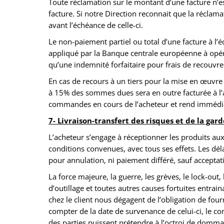
Toute réclamation sur le montant d’une facture n’es
facture. Si notre Direction reconnait que la réclama
avant l’échéance de celle-ci.
Le non-paiement partiel ou total d’une facture à l’éc
appliqué par la Banque centrale européenne à opérat
qu’une indemnité forfaitaire pour frais de recouv
En cas de recours à un tiers pour la mise en œuvr
à 15% des sommes dues sera en outre facturée à l’a
commandes en cours de l’acheteur et rend immédiat
7- Livraison-transfert des risques et de la gard
L’acheteur s’engage à réceptionner les produits aux 
conditions convenues, avec tous ses effets. Les déla
pour annulation, ni paiement différé, sauf acceptat
La force majeure, la guerre, les grèves, le lock-out
d’outillage et toutes autres causes fortuites entra
chez le client nous dégagent de l’obligation de four
compter de la date de survenance de celui-ci, le con
des parties puissent prétendre à l’octroi de dommag