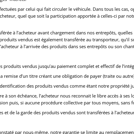
ctuées par celui qui fait circuler le véhicule. Dans tous les cas,
acheteur, quel que soit la participation apportée à celles-ci par n
sférée à l’acheteur avant chargement dans nos entrepôts, quelles 
produits vendus est également transférée au transporteur, qu’il so
l’acheteur à l’arrivée des produits dans ses entrepôts ou son cha
roduits vendus jusqu’au paiement complet et effectif de l’intégra
 remise d’un titre créant une obligation de payer (traite ou autre)
identification des produits vendus comme étant notre propriété ju
re à son échéance, l’acheteur nous reconnait le libre accès à ses
sion puis, si aucune procédure collective par tous moyens, sans f
 et de la garde des produits vendus sont transférées à l’acheteur 
constaté par nous-même, notre garantie se limite au remplacement