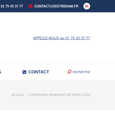
 01 75 43 37 77
CONTACT@DISTRIDIAM.FR
La
page
LinkedIn
s'ouvre
dans
APPELEZ-NOUS au 01 75 43 37 77
une
nouvelle
fenêtre
recherche
Recherche
S
CONTACT
:
Vous êtes ici :
ACCUEIL
CONDITIONS GÉNÉRALES DE VENTE (CGV)