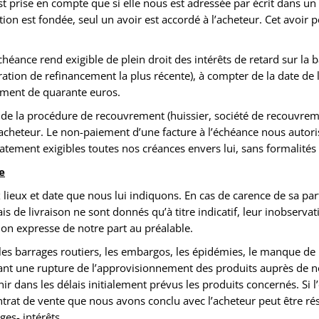
t prise en compte que si elle nous est adressée par écrit dans un 
tion est fondée, seul un avoir est accordé à l’acheteur. Cet avoir p
héance rend exigible de plein droit des intérêts de retard sur la bas
ion de refinancement la plus récente), à compter de la date de l’
rement de quarante euros.
e de la procédure de recouvrement (huissier, société de recouvr
cheteur. Le non-paiement d’une facture à l’échéance nous autoris
ement exigibles toutes nos créances envers lui, sans formalités 
e
lieux et date que nous lui indiquons. En cas de carence de sa part,
is de livraison ne sont donnés qu’à titre indicatif, leur inobservat
ion expresse de notre part au préalable.
, les barrages routiers, les embargos, les épidémies, le manque de
inant une rupture de l’approvisionnement des produits auprès de no
nir dans les délais initialement prévus les produits concernés. Si 
trat de vente que nous avons conclu avec l’acheteur peut être résil
es- intérêts.