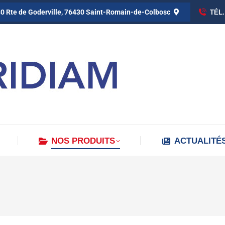
0 Rte de Goderville, 76430 Saint-Romain-de-Colbosc
TÉL.
NOS PRODUITS
ACTUALITÉ