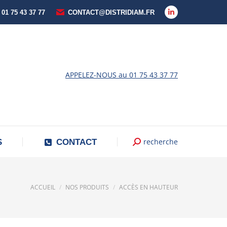
 01 75 43 37 77
CONTACT@DISTRIDIAM.FR
La
page
LinkedIn
s'ouvre
dans
APPELEZ-NOUS au 01 75 43 37 77
une
nouvelle
fenêtre
recherche
Recherche
S
CONTACT
:
Vous êtes ici :
ACCUEIL
NOS PRODUITS
ACCÈS EN HAUTEUR