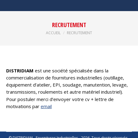
RECRUTEMENT
Vous êtes ici :
ACCUEIL
RECRUTEMENT
DISTRIDIAM
est une société spécialisée dans la
commercialisation de fournitures industrielles (outillage,
équipement d’atelier, EPI, soudage, manutention, levage,
transmissions, roulements et autre matériel industriel).
Pour postuler merci d’envoyer votre cv + lettre de
motivations par
email
© DISTRIDIAM - Fournitures Industrielles - 2026. Tous droits réservés -