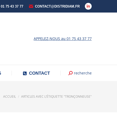
 01 75 43 37 77
CONTACT@DISTRIDIAM.FR
La
page
LinkedIn
s'ouvre
dans
APPELEZ-NOUS au 01 75 43 37 77
une
nouvelle
fenêtre
recherche
Recherche
S
CONTACT
:
Vous êtes ici :
ACCUEIL
ARTICLES AVEC L’ÉTIQUETTE "TRONÇONNEUSE"