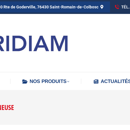
0 Rte de Goderville, 76430 Saint-Romain-de-Colbosc
TÉL.
NOS PRODUITS
ACTUALITÉ
EUSE